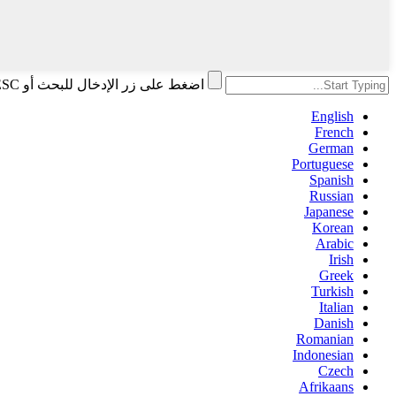
اضغط على زر الإدخال للبحث أو ESC للإغلاق
English
French
German
Portuguese
Spanish
Russian
Japanese
Korean
Arabic
Irish
Greek
Turkish
Italian
Danish
Romanian
Indonesian
Czech
Afrikaans