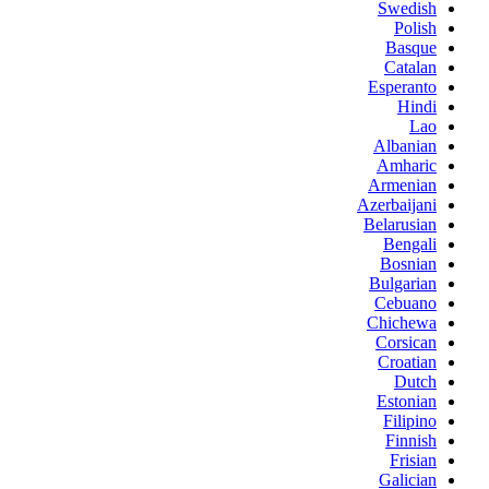
Swedish
Polish
Basque
Catalan
Esperanto
Hindi
Lao
Albanian
Amharic
Armenian
Azerbaijani
Belarusian
Bengali
Bosnian
Bulgarian
Cebuano
Chichewa
Corsican
Croatian
Dutch
Estonian
Filipino
Finnish
Frisian
Galician