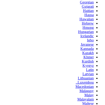
Georgian
Gujarati
Haitian
Hausa
Hawaiian
Hebrew
Hmong
Hungarian
Icelandic
Igbo
Javanese
Kannada
Kazakh
Khmer
Kurdish
Kyrgyz
Latin
Latvian
Lithuanian
Luxembou..
Macedonian
Malagasy
Malay
Malayalam
Maltese