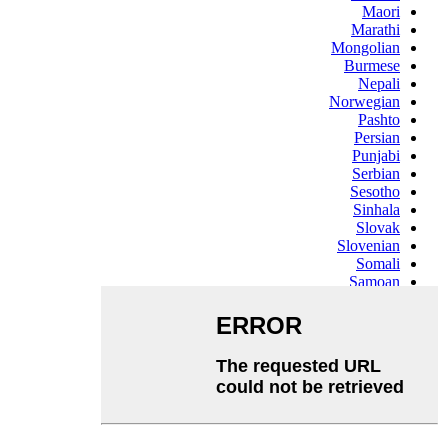
Maori
Marathi
Mongolian
Burmese
Nepali
Norwegian
Pashto
Persian
Punjabi
Serbian
Sesotho
Sinhala
Slovak
Slovenian
Somali
Samoan
Scots Gaelic
Shona
Sindhi
Sundanese
Swahili
Tajik
Tamil
Telugu
Thai