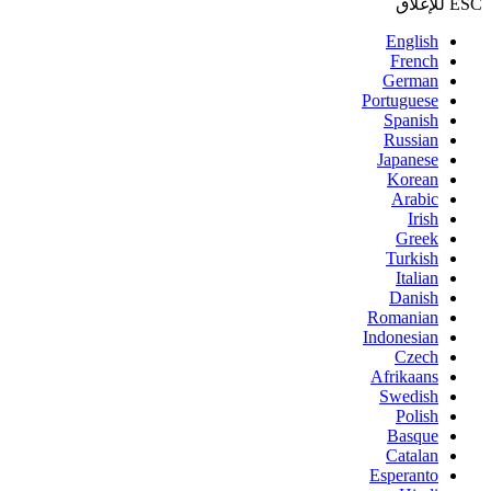
ESC للإغلاق
English
French
German
Portuguese
Spanish
Russian
Japanese
Korean
Arabic
Irish
Greek
Turkish
Italian
Danish
Romanian
Indonesian
Czech
Afrikaans
Swedish
Polish
Basque
Catalan
Esperanto