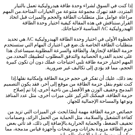
إذا كنت في السوق لشراء وحدة طاقة هيدروليكية تعمل بالتيار
المتردد، فقد تبهرك مجموعة متنوعة من الخيارات المتاحة.من المهم
مراعاة عوامل مثل متطلبات الطاقة والحجم والميزات قبل اتخاذ
القرار.سنناقش في هذه المقالة كيفية اختيار وحدة الطاقة
الهيدروليكية AC المناسبة لاحتياجاتك.
الخطوة الأولى في اختيار وحدة الطاقة الهيدروليكية AC هي تحديد
متطلبات الطاقة الخاصة بك.ضع في اعتبارك المهام التي ستستخدم
حزمة الطاقة لإنجازها، والطاقة والسرعة المطلوبة.سيساعدك هذا
على تحديد القدرة الحصانية والتدفق المطلوب لتطبيقك المحدد.من
المهم اختيار حزمة طاقة تلبي احتياجات عملك دون أن تكون كبيرة
الحجم، مما قد يؤدي إلى تكاليف غير ضرورية.
بعد ذلك، عليك أن تفكر في حجم حزمة الطاقة وإمكانية نقلها.إذا
كنت تقوم بنقل حزمة الطاقة من موقع إلى آخر، فقد يكون التصميم
المدمج وخفيف الوزن هو الأفضل.من ناحية أخرى، إذا تم إصلاح
حزمة الطاقة، فيمكنك التركيز على ميزات أخرى، مثل عدد المنافذ
ونوعها والمساحة الإجمالية للجهاز.
خصائص حزمة الطاقة مهمة أيضًا.ابحث عن الميزات التي تزيد من
كفاءة التشغيل والسلامة، مثل الحماية من الحمل الزائد، وصمامات
تخفيف الضغط، والحماية الحرارية.بالإضافة إلى ذلك، قد تأتي بعض
حزم الطاقة مزودة بخزانات ومرشحات وأجهزة قياس مدمجة، مما
يمكن أن يبسط عملية الإعداد والصيانة.